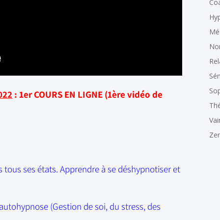
Co
Hy
Méd
Non
Rel
Sém
Sop
022
: 1er COURS EN LIGNE (1ère vidéo de
Thé
Vai
Zen
 tous ses états. Apprendre à se déshypnotiser et
autohypnose (Gestion de soi, du stress, des