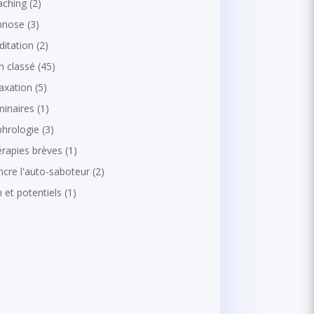
aching
(2)
pnose
(3)
itation
(2)
 classé
(45)
axation
(5)
inaires
(1)
hrologie
(3)
rapies brèves
(1)
ncre l'auto-saboteur
(2)
 et potentiels
(1)