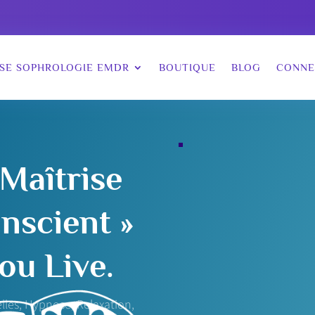
SE SOPHROLOGIE EMDR
BOUTIQUE
BLOG
CONNE
Maîtrise
nscient »
ou Live.
lles
,
Hypnose
,
Relaxation
,