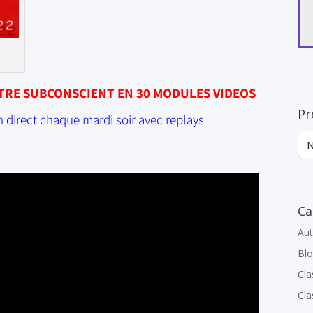
TRE SUBCONSCIENT EN 30 MODULES VIDEOS
Pr
n direct chaque mardi soir avec replays
Ca
Au
Bl
Cla
Cla