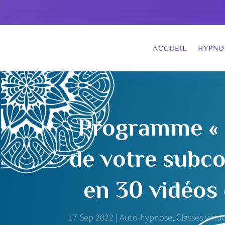
ACCUEIL
HYPNO
Programme « 
de votre subco
en 30 vidéos 
17 Sep 2022
|
Auto-hypnose
,
Classes virtue