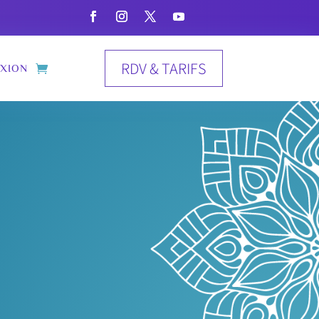
RDV & TARIFS
XION