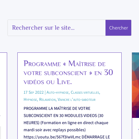
Programme « Maîtrise de
votre subconscient » en 30
vidéos ou Live.
17 Sep 2022
|
Auto-hypnose
,
Classes virtuelles
,
Hypnose
,
Relaxation
,
Vaincre l'auto-saboteur
PROGRAMME LA MAÎTRISE DE VOTRE
e
SUBCONSCIENT EN 30 MODULES VIDEOS (30
HEURES) (Formation en ligne en direct chaque
mardi soir avec replays possibles)
https://youtu.be/567f3IwVLmc DÉMARRAGE LE