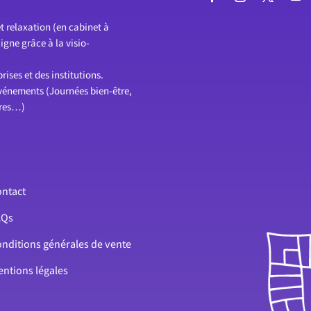
t relaxation (en cabinet à
gne grâce à la visio-
ises et des institutions.
événements (Journées bien-être,
ires…)
ntact
AQs
nditions générales de vente
ntions légales