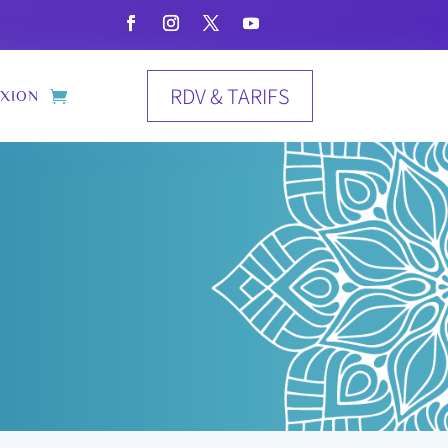
RDV & TARIFS
XION