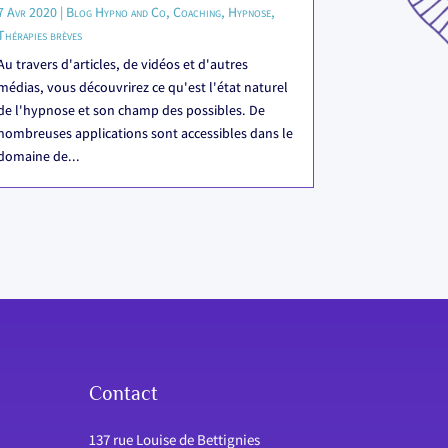
7 Avr 2020
|
Blog Hypno and Co
,
Coaching
,
Hypnose
,
Thérapies brèves
Au travers d'articles, de vidéos et d'autres
médias, vous découvrirez ce qu'est l'état naturel
de l'hypnose et son champ des possibles. De
nombreuses applications sont accessibles dans le
domaine de...
Contact
137 rue Louise de Bettignies