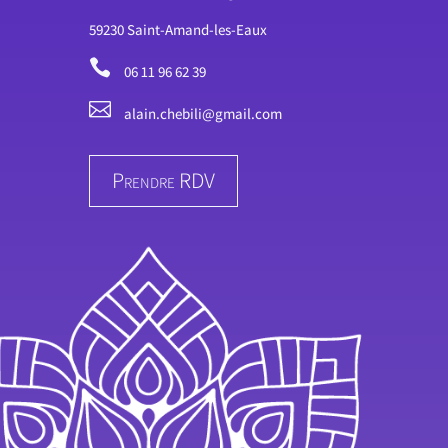
59230 Saint-Amand-les-Eaux

06 11 96 62 39

alain.chebili@gmail.com
Prendre RDV