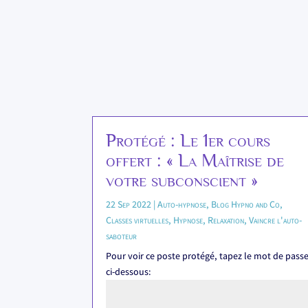
Protégé : Le 1er cours
offert : « La Maîtrise de
votre subconscient »
22 Sep 2022
|
Auto-hypnose
,
Blog Hypno and Co
,
Classes virtuelles
,
Hypnose
,
Relaxation
,
Vaincre l'auto-
saboteur
Pour voir ce poste protégé, tapez le mot de pass
ci-dessous: