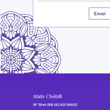
Envoi
Alain Chébili
(
N
° Siret 508 162 815 00015)