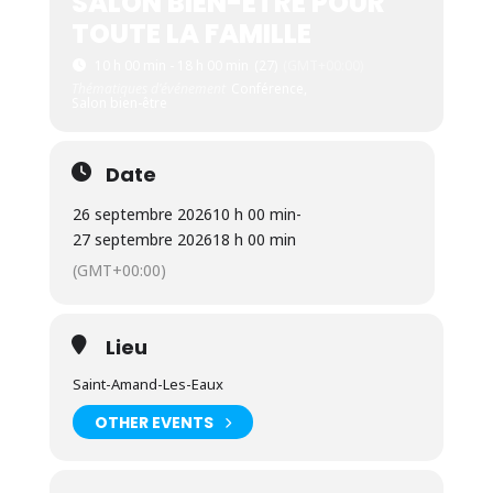
SALON BIEN-ÊTRE POUR
TOUTE LA FAMILLE
10 h 00 min - 18 h 00 min
(27)
(GMT+00:00)
Thématiques d'événement
Conférence,
Salon bien-être
Date
26 septembre 2026
10 h 00 min
-
27 septembre 2026
18 h 00 min
(GMT+00:00)
Lieu
Saint-Amand-Les-Eaux
OTHER EVENTS