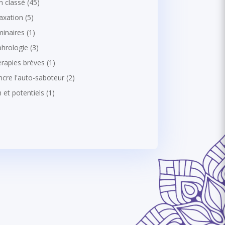
 classé
(45)
axation
(5)
inaires
(1)
hrologie
(3)
rapies brèves
(1)
ncre l'auto-saboteur
(2)
 et potentiels
(1)