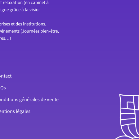
t relaxation (en cabinet à
gne grâce à la visio-
ises et des institutions.
événements (Journées bien-être,
ires…)
ntact
AQs
nditions générales de vente
ntions légales