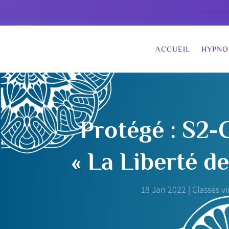
ACCUEIL
HYPNO
Protégé : S2-
« La Liberté d
18 Jan 2022
|
Classes vi