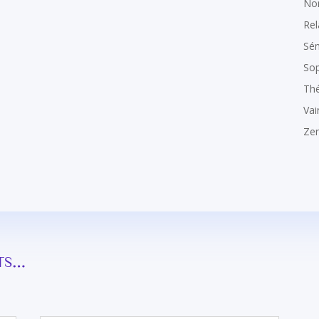
Non
Rel
Sém
Sop
Thé
Vai
Zen
nts…