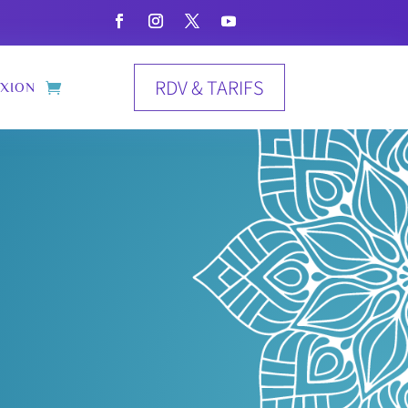
RDV & TARIFS
XION