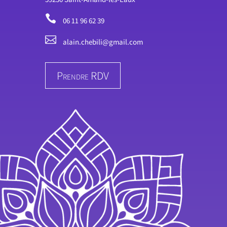

06 11 96 62 39

alain.chebili@gmail.com
Prendre RDV