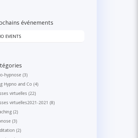
ochains événements
NO EVENTS
tégories
to-hypnose
(3)
og Hypno and Co
(4)
sses virtuelles
(22)
sses virtuelles2021-2021
(8)
aching
(2)
pnose
(3)
itation
(2)