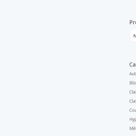
Pr
Ca
Au
Bl
Cla
Cla
Co
Hy
Méd