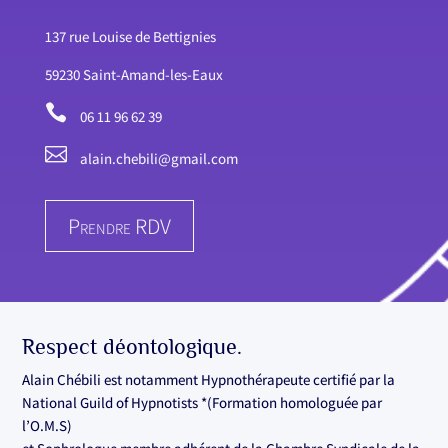
137 rue Louise de Bettignies
59230 Saint-Amand-les-Eaux

06 11 96 62 39

alain.chebili@gmail.com
Prendre RDV
Respect déontologique.
Alain Chébili est notamment Hypnothérapeute certifié par la
National Guild of Hypnotists *(Formation homologuée par
l’O.M.S)