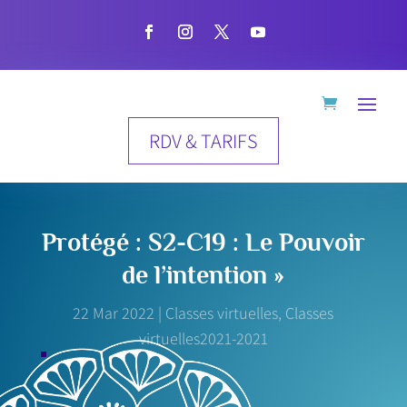
RDV & TARIFS
Protégé : S2-C19 : Le Pouvoir
de l’intention »
22 Mar 2022
|
Classes virtuelles
,
Classes
virtuelles2021-2021