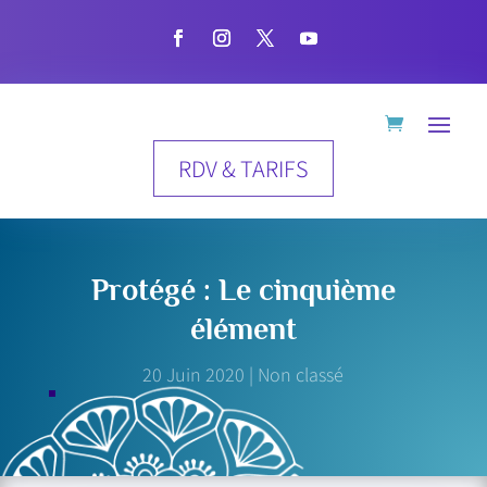
RDV & TARIFS
Protégé : Le cinquième
élément
20 Juin 2020
|
Non classé