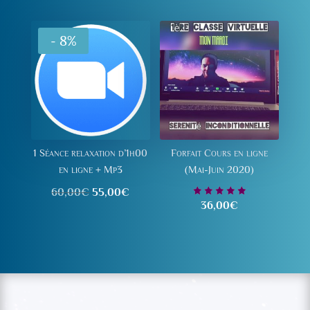
- 8%
1 Séance relaxation d’1h00
Forfait Cours en ligne
en ligne + Mp3
(Mai-Juin 2020)
Le
Le
60,00
€
55,00
€
Note
36,00
€
prix
prix
5.00
sur 5
initial
actuel
était :
est :
60,00€.
55,00€.