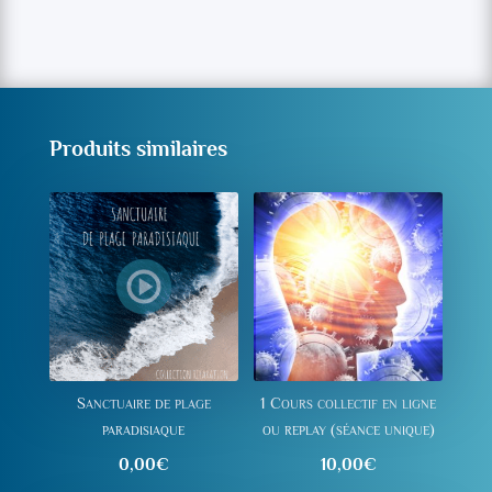
Forfait
Cours
en
ligne
collectif
(Juin
Produits similaires
2020)
Sanctuaire de plage
1 Cours collectif en ligne
paradisiaque
ou replay (séance unique)
0,00
€
10,00
€