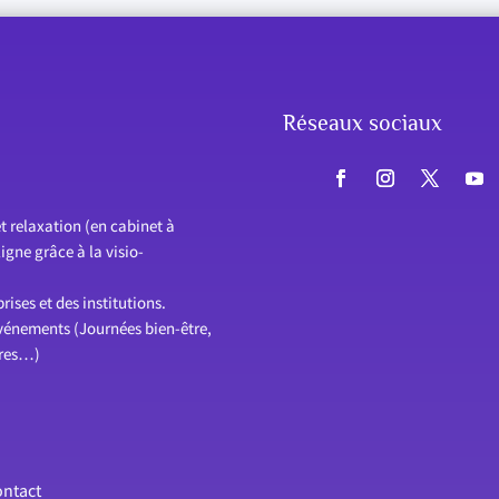
Réseaux sociaux
t relaxation (en cabinet à
gne grâce à la visio-
ises et des institutions.
événements (Journées bien-être,
ires…)
ntact