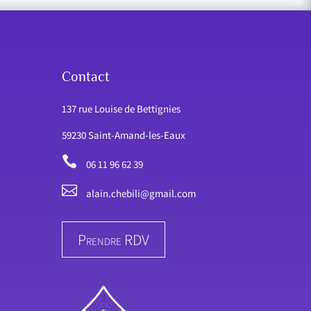
Contact
137 rue Louise de Bettignies
59230 Saint-Amand-les-Eaux

06 11 96 62 39

alain.chebili@gmail.com
Prendre RDV