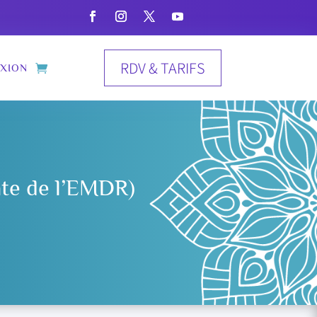
RDV & TARIFS
XION
nte de l’EMDR)