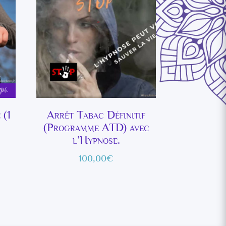
 (1
Arrêt Tabac Définitif
(Programme ATD) avec
l’Hypnose.
100,00
€