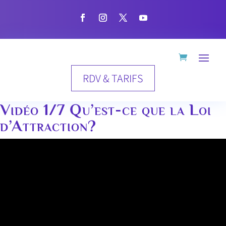
RDV & TARIFS
Vidéo 1/7 Qu’est-ce que la Loi
d’Attraction?