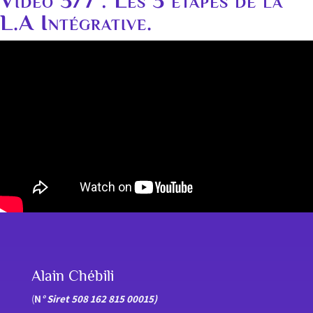
L.A Intégrative.
Alain Chébili
(
N
° Siret 508 162 815 00015)