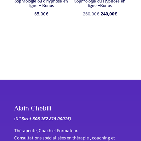
Sophrologie ou d’hypnose en
Sophrologie ou Hypnose en
ligne + Bonus
ligne +Bonus
Le
Le
65,00
€
260,00
€
240,00
€
prix
prix
initial
actuel
était :
est :
260,00€.
240,00€.
Alain Chébili
(
N
° Siret 508 162 815 00015)
Thérapeute, Coach et Formateur.
Consultations spécialisées en thérapie , coaching et